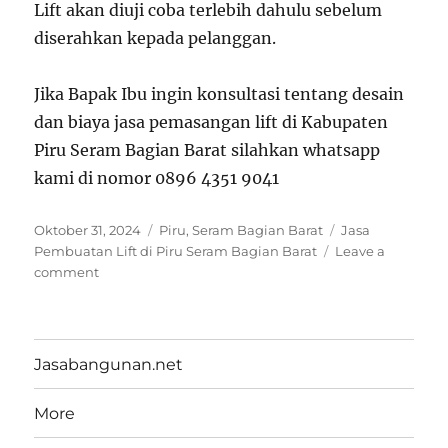
Lift akan diuji coba terlebih dahulu sebelum
diserahkan kepada pelanggan.
Jika Bapak Ibu ingin konsultasi tentang desain
dan biaya jasa pemasangan lift di Kabupaten
Piru Seram Bagian Barat silahkan whatsapp
kami di nomor 0896 4351 9041
Posted
Categories
Tags
Oktober 31, 2024
Piru
,
Seram Bagian Barat
Jasa
on
Pembuatan Lift di Piru Seram Bagian Barat
Leave a
on
comment
Biaya
Jasa
Pembuatan
Lift
Jasabangunan.net
Rumah
di
More
Piru
Seram